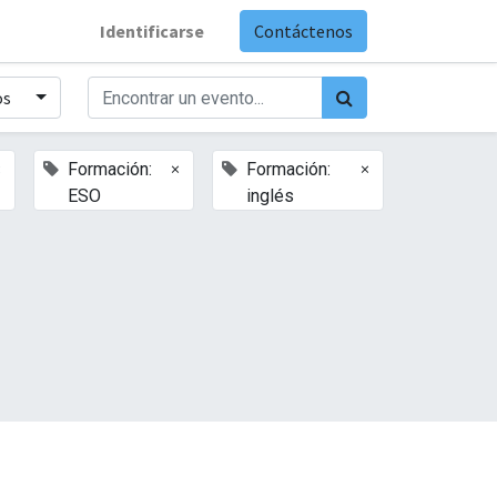
Identificarse
Contáctenos
os
×
×
×
Formación:
Formación:
ESO
inglés