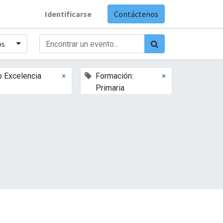
Identificarse
Contáctenos
os
×
×
b Excelencia
Formación:
Primaria